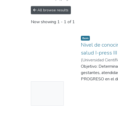
All browse results
Now showing
1 - 1 of 1
Item
Nivel de conoci
salud I-press II
(
Universidad Científ
Objetivo: Determinar
gestantes, atendida
PROGRESO en el dist
No
Materiales y Métodos
prospectivo y diseño
Thumbnail
pertenecían al esta
Available
de San Juan Bautista
nivel de conocimient
dimensiones de conoc