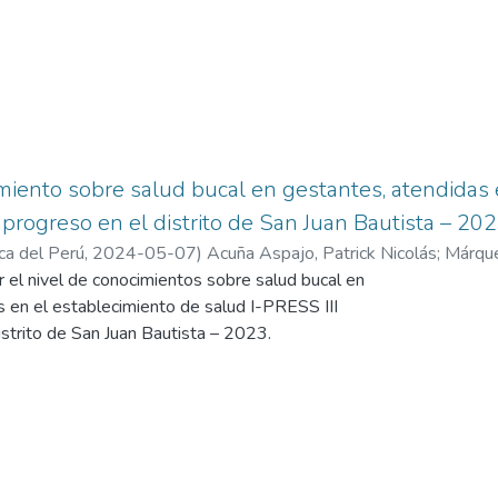
miento sobre salud bucal en gestantes, atendidas 
I progreso en el distrito de San Juan Bautista – 20
ica del Perú
,
2024-05-07
)
Acuña Aspajo, Patrick Nicolás
;
Márque
 el nivel de conocimientos sobre salud bucal en
s en el establecimiento de salud I-PRESS III
rito de San Juan Bautista – 2023.
: El tipo de estudio no experimental, transversal,
 descriptivo. En la muestra se incluyeron 69 gestantes que
blecimiento de salud I-PRESS III PROGRESO en el distrito
. Se utilizó una encuesta con 22 preguntas para medir el
o sobre salud bucal en gestantes, lo conforman cuatro
imiento: prevención en salud bucal, principales