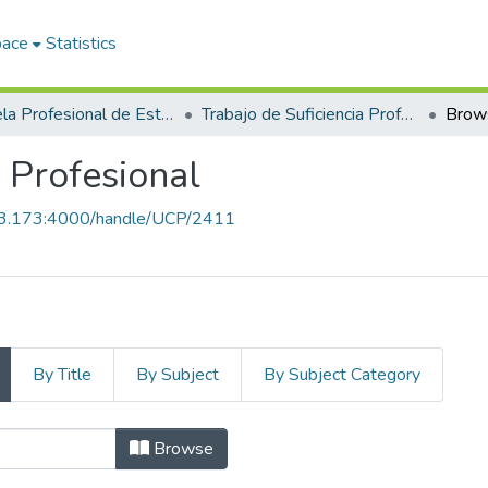
pace
Statistics
Escuela Profesional de Estomatología
Trabajo de Suficiencia Profesional
Brow
a Profesional
.43.173:4000/handle/UCP/2411
By Title
By Subject
By Subject Category
Browse