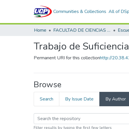
Communities & Collections
All of DS
Home
FACULTAD DE CIENCIAS DE LA SALUD
Trabajo de Suficienci
Permanent URI for this collection
http://20.38
Browse
Search
By Issue Date
By Author
Filter results by typing the first few letters