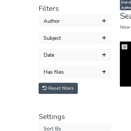
End d
Filters
Autho
Se
Author
Now 
Subject
Date
Has files
Reset filters
Settings
Sort By