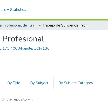
pace
Statistics
Escuela Profesional de Turismo y Hotelería
Trabajo de Suficiencia Profesional
a Profesional
.43.173:4000/handle/UCP/136
By Title
By Subject
By Subject Category