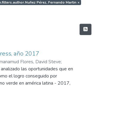
h.filters.author.Nuñez Pérez, Fernando Martin
×
ress, año 2017
manamud Flores, David Steve
;
analizado las oportunidades que en
rge
omo el logro conseguido por
ino verde en américa latina - 2017,
endedores a través del presente
de diseñar y elaborar un modelo de
ción de tres años, para ser un
 mediano plazo con una proyección a