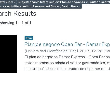
ate: 2019
×
Subject: search.filters.subject.Plan de negocios
×
Author: searc
r: search.filters.author.Samanamud Flores, David Steve
×
arch Results
showing
1 - 1 of 1
Item
Plan de negocio Open Bar - Damar Exp
(
Universidad Científica del Perú
,
2017-12-28
)
Sa
Nuñez Pérez, Fernando Martin
El plan de negocios Damar Express - Open Bar ha 
;
Pérez Santillán, Jo
estos momentos brinda el sector gastronómico, c
nuestro país al ser considerado con el primer dest
oportunidades que será aprovechada por los empr
plan de negocios.
El propósito del presente plan de negocios es la 
negocio, factible, viable y rentable. Con una proyec
negocio referente en la región, en su giro y en el
nivel nacional.