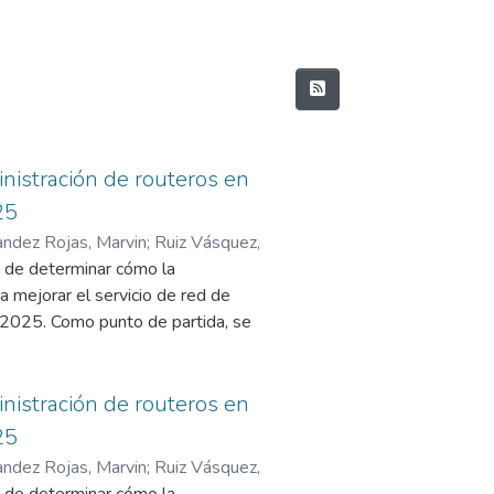
nistración de routeros en
25
andez Rojas, Marvin
;
Ruiz Vásquez,
o de determinar cómo la
 mejorar el servicio de red de
o 2025. Como punto de partida, se
en el cual se identificaron
ación limitada, interrupciones
 usuarios conectados y debilidades
nistración de routeros en
gación uso un enfoque cuantitativo
25
ongitudinal. La muestra estuvo
andez Rojas, Marvin
;
Ruiz Vásquez,
trabajadores del restaurante (1