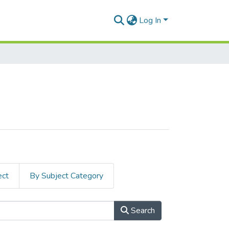
Log In
ect
By Subject Category
Search