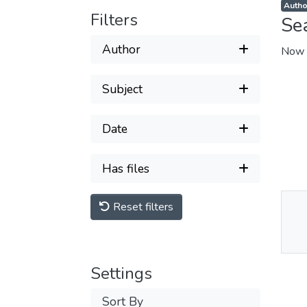
Autho
Filters
Se
Author
Now 
Subject
Date
Has files
Reset filters
Thu
Av
Settings
Sort By