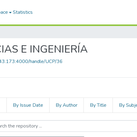
pace
Statistics
IAS E INGENIERÍA
8.43.173:4000/handle/UCP/36
s
By Issue Date
By Author
By Title
By Subj