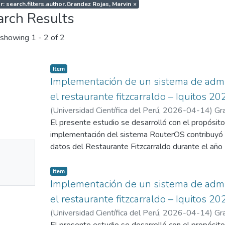
r: search.filters.author.Grandez Rojas, Marvin
×
arch Results
showing
1 - 2 of 2
Item
Implementación de un sistema de admi
el restaurante fitzcarraldo – Iquitos 20
(
Universidad Científica del Perú
,
2026-04-14
)
Gr
Julio
El presente estudio se desarrolló con el propósit
implementación del sistema RouterOS contribuyó a
No
datos del Restaurante Fitzcarraldo durante el añ
efectuó un diagnóstico del estado inicial de la red, 
mbnail
dificultades vinculadas con una velocidad de naveg
Item
ailable
recurrentes del servicio, escaso control sobre los
Implementación de un sistema de admi
relacionadas con la seguridad. La presente investi
el restaurante fitzcarraldo – Iquitos 20
de tipo aplicado con un diseño no experimental y l
(
Universidad Científica del Perú
,
2026-04-14
)
Gr
conformada por 27 participantes entre clientes y 