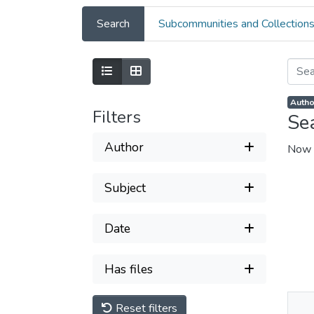
Search
Subcommunities and Collection
Autho
Filters
Se
Author
Now 
Subject
Date
Has files
Reset filters