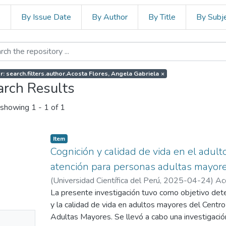
s
By Issue Date
By Author
By Title
By Subj
r: search.filters.author.Acosta Flores, Angela Gabriela
×
arch Results
showing
1 - 1 of 1
Item
Cognición y calidad de vida en el adul
atención para personas adultas mayore
(
Universidad Científica del Perú
,
2025-04-24
)
Ac
Amasifuen, Esperanza
La presente investigación tuvo como objetivo deter
y la calidad de vida en adultos mayores del Centr
No
Adultas Mayores. Se llevó a cabo una investigación