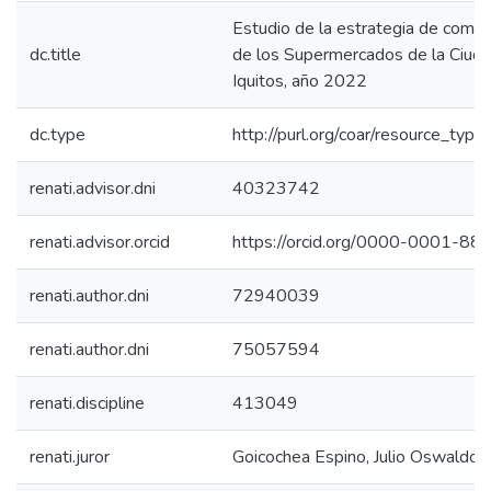
Estudio de la estrategia de comun
dc.title
de los Supermercados de la Ciud
Iquitos, año 2022
dc.type
http://purl.org/coar/resource_type
renati.advisor.dni
40323742
renati.advisor.orcid
https://orcid.org/0000-0001-8
renati.author.dni
72940039
renati.author.dni
75057594
renati.discipline
413049
renati.juror
Goicochea Espino, Julio Oswaldo