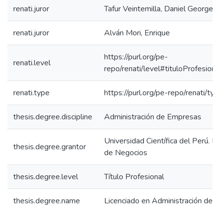
renati.juror
Tafur Veintemilla, Daniel George
renati.juror
Alván Mori, Enrique
https://purl.org/pe-
renati.level
repo/renati/level#tituloProfesiona
renati.type
https://purl.org/pe-repo/renati/ty
thesis.degree.discipline
Administración de Empresas
Universidad Científica del Perú. F
thesis.degree.grantor
de Negocios
thesis.degree.level
Título Profesional
thesis.degree.name
Licenciado en Administración de 