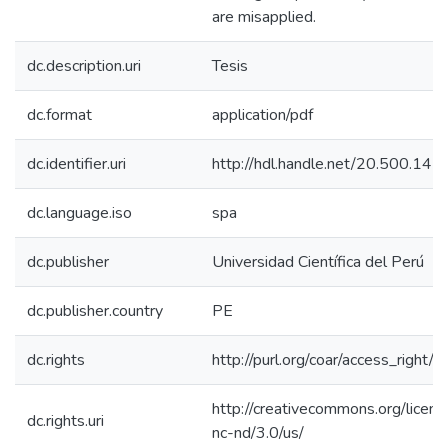
are misapplied.
dc.description.uri
Tesis
dc.format
application/pdf
dc.identifier.uri
http://hdl.handle.net/20.500.14
dc.language.iso
spa
dc.publisher
Universidad Científica del Perú
dc.publisher.country
PE
dc.rights
http://purl.org/coar/access_right/c
http://creativecommons.org/licen
dc.rights.uri
nc-nd/3.0/us/