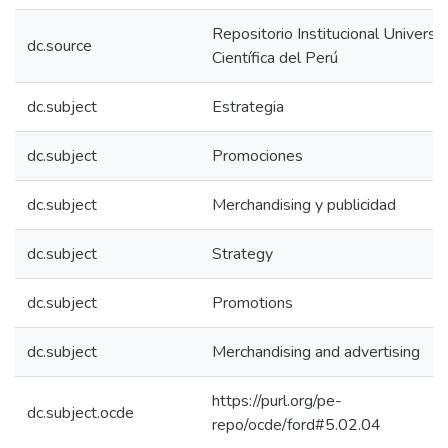
Repositorio Institucional Universi
dc.source
Científica del Perú
dc.subject
Estrategia
dc.subject
Promociones
dc.subject
Merchandising y publicidad
dc.subject
Strategy
dc.subject
Promotions
dc.subject
Merchandising and advertising
https://purl.org/pe-
dc.subject.ocde
repo/ocde/ford#5.02.04