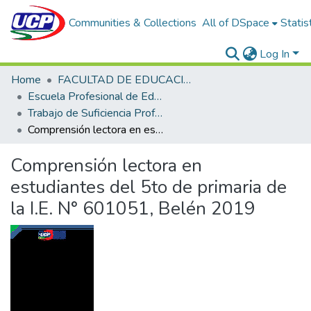
Communities & Collections
All of DSpace
Statis
Log In
Home
FACULTAD DE EDUCACIÓN Y HUMANIDADES
Escuela Profesional de Educación Primaria
Trabajo de Suficiencia Profesional
Comprensión lectora en estudiantes del 5to de primaria de la I.E. N° 601051, Belén 2019
Comprensión lectora en
estudiantes del 5to de primaria de
la I.E. N° 601051, Belén 2019