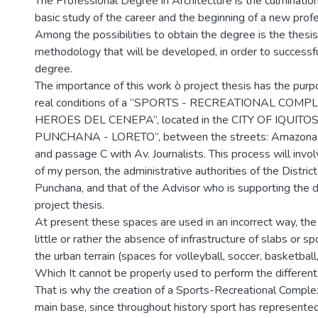
The Professional Degree in Architecture is the culmination
basic study of the career and the beginning of a new prof
Among the possibilities to obtain the degree is the thesi
methodology that will be developed, in order to successf
degree.
The importance of this work ò project thesis has the purp
real conditions of a “SPORTS - RECREATIONAL COMPLE
HEROES DEL CENEPA”, located in the CITY OF IQUITO
PUNCHANA - LORETO”, between the streets: Amazonas
and passage C with Av. Journalists. This process will invol
of my person, the administrative authorities of the District
Punchana, and that of the Advisor who is supporting the 
project thesis.
At present these spaces are used in an incorrect way, the 
little or rather the absence of infrastructure of slabs or s
the urban terrain (spaces for volleyball, soccer, basketball
Which It cannot be properly used to perform the different 
That is why the creation of a Sports-Recreational Compl
main base, since throughout history sport has represented