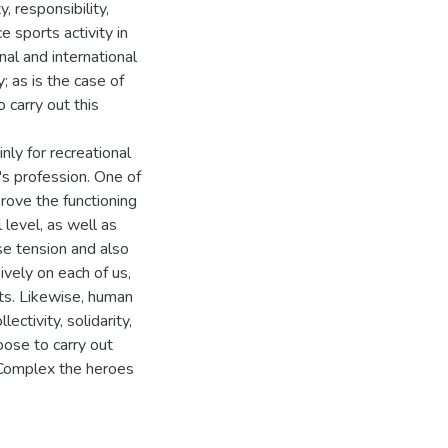
, responsibility,
 sports activity in
onal and international
; as is the case of
carry out this
nly for recreational
s profession. One of
prove the functioning
 level, as well as
se tension and also
ively on each of us,
ts. Likewise, human
ectivity, solidarity,
oose to carry out
 Complex the heroes