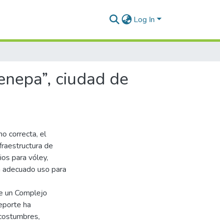
Log In
enepa”, ciudad de
o correcta, el
fraestructura de
os para vóley,
un adecuado uso para
de un Complejo
deporte ha
 costumbres,