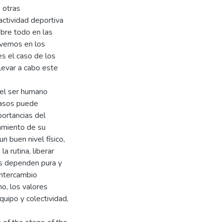
 otras
actividad deportiva
obre todo en las
 vemos en los
s el caso de los
levar a cabo este
 el ser humano
casos puede
portancias del
amiento de su
 buen nivel físico,
a rutina, liberar
os dependen pura y
intercambio
o, los valores
quipo y colectividad,