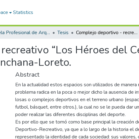
pace
Statistics
Escuela Profesional de Arquitectura
Tesis
Complejo deportivo - recreativo “Los Héroes del Cenepa”, ciudad de Iquitos- distrito de Punchana-Loreto.
recreativo “Los Héroes del C
Punchana-Loreto.
Abstract
En la actualidad estos espacios son utilizados de manera n
problema radica en la poca o mejor dicho la ausencia de in
losas o complejos deportivos en el terreno urbano (espaci
futbol, básquet, entre otros.), la cual no se le pueda dar 
poder realizar las diferentes disciplinas del deporte.
Es por ello que se tomó como base principal la creación 
Deportivo-Recreativo, ya que a lo largo de la historia el 
representado la identidad de cada sociedad: sus valores,