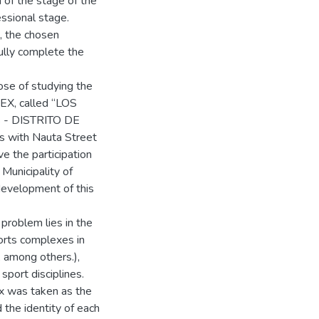
 of the stage of the
essional stage.
s, the chosen
ully complete the
ose of studying the
X, called “LOS
S - DISTRITO DE
 with Nauta Street
ve the participation
 Municipality of
development of this
problem lies in the
ports complexes in
, among others.),
sport disciplines.
ex was taken as the
 the identity of each