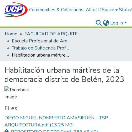
Communities & Collections
All of DSpace
Statis
Log In
Home
FACULTAD DE ARQUITECTURA Y URBANISMO
Escuela Profesional de Arquitectura
Trabajo de Suficiencia Profesional
Habilitación urbana mártires de la democracia distrito de Belén, 2023
Habilitación urbana mártires de la
democracia distrito de Belén, 2023
Files
DIEGO MIGUEL NOMBERTO AMASIFUÉN – TSP -
ARQUITECTURA.pdf
(13.25 MB)