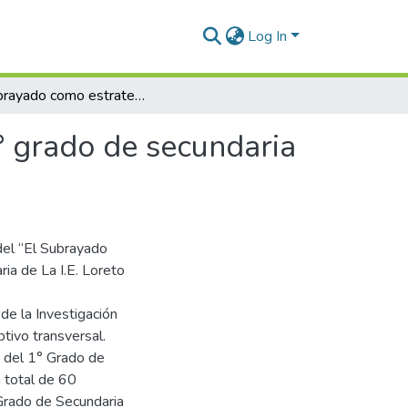
Log In
El subrayado como estrategia en estudiantes del 1° grado de secundaria de la I.E. Loreto – Iquitos 2020
° grado de secundaria
 del “El Subrayado
ia de La I.E. Loreto
 de la Investigación
ptivo transversal.
s del 1° Grado de
 total de 60
Grado de Secundaria