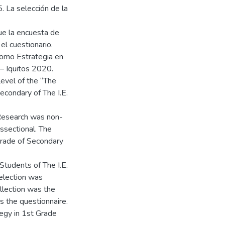
. La selección de la
ue la encuesta de
el cuestionario.
Como Estrategia en
 – Iquitos 2020.
level of the “The
econdary of The I.E.
 Research was non-
ssectional. The
Grade of Secondary
tudents of The I.E.
election was
llection was the
s the questionnaire.
tegy in 1st Grade