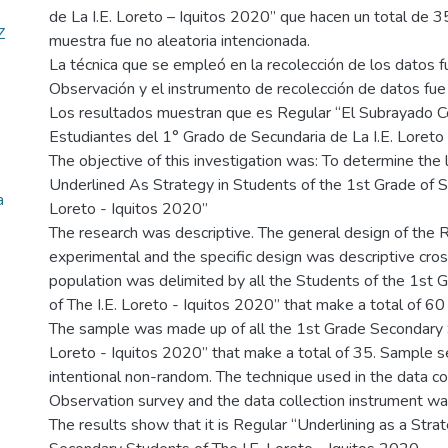
de La I.E. Loreto – Iquitos 2020” que hacen un total de 35
Z
muestra fue no aleatoria intencionada.
La técnica que se empleó en la recolección de los datos f
Observación y el instrumento de recolección de datos fue 
Los resultados muestran que es Regular “El Subrayado 
Estudiantes del 1° Grado de Secundaria de La I.E. Loreto
The objective of this investigation was: To determine the 
Underlined As Strategy in Students of the 1st Grade of S
a
Loreto - Iquitos 2020”
The research was descriptive. The general design of the
experimental and the specific design was descriptive cros
population was delimited by all the Students of the 1st 
of The I.E. Loreto - Iquitos 2020” that make a total of 60
The sample was made up of all the 1st Grade Secondary S
Loreto - Iquitos 2020” that make a total of 35. Sample s
intentional non-random. The technique used in the data co
Observation survey and the data collection instrument wa
The results show that it is Regular “Underlining as a Stra