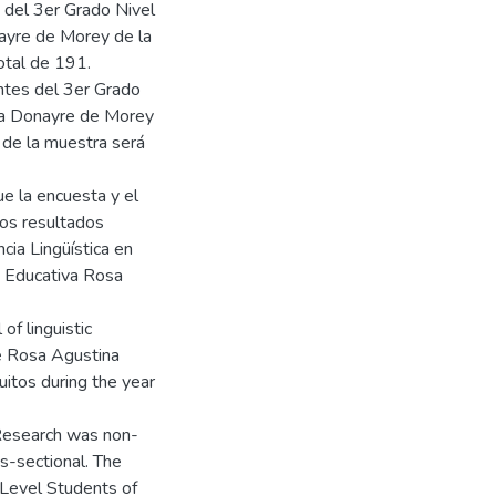
 del 3er Grado Nivel
nayre de Morey de la
otal de 191.
ntes del 3er Grado
ina Donayre de Morey
 de la muestra será
ue la encuesta y el
Los resultados
cia Lingüística en
ón Educativa Rosa
of linguistic
he Rosa Agustina
uitos during the year
 Research was non-
s-sectional. The
 Level Students of