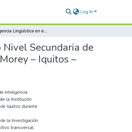
Log In
Inteligencia Lingüística en estudiantes del 3° Grado Nivel Secundaria de la Institución Educativa Rosa Agustina Donayre de Morey – Iquitos – 2020
o Nivel Secundaria de
Morey – Iquitos –
e inteligencia
e la Institución
de Iquitos durante
 de la Investigación
ptivo transversal.