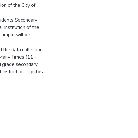
on of the City of
.
tudents Secondary
Institution of the
 sample will be
 the data collection
 Many Times (11 -
3rd grade secondary
nstitution - Iquitos