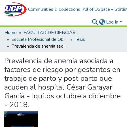
Communities & Collections
All of DSpace
Statis
Log In
Home
FACULTAD DE CIENCIAS DE LA SALUD
Escuela Profesional de Obstetricia
Tesis
Prevalencia de anemia asociada a factores de riesgo por gestantes en trabajo de parto y post parto que acuden al hospital César Garayar García - Iquitos octubre a diciembre - 2018.
Prevalencia de anemia asociada a
factores de riesgo por gestantes en
trabajo de parto y post parto que
acuden al hospital César Garayar
García - Iquitos octubre a diciembre
- 2018.