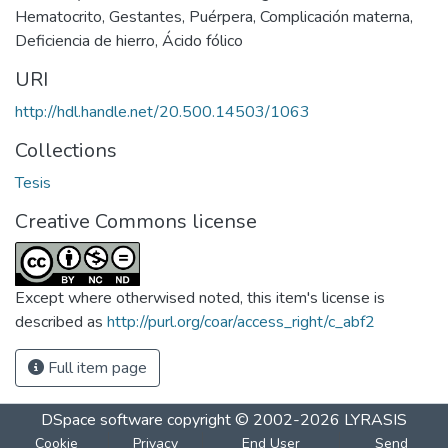
Hematocrito
,
Gestantes
,
Puérpera
,
Complicación materna
,
Deficiencia de hierro
,
Ácido fólico
URI
http://hdl.handle.net/20.500.14503/1063
Collections
Tesis
Creative Commons license
Except where otherwised noted, this item's license is
described as
http://purl.org/coar/access_right/c_abf2
Full item page
DSpace software
copyright © 2002-2026
LYRASIS
Cookie
Privacy
End User
Send