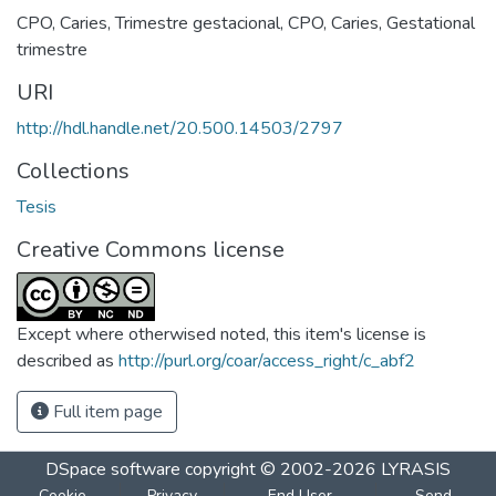
CPO
,
Caries
,
Trimestre gestacional
,
CPO
,
Caries
,
Gestational
trimestre
URI
http://hdl.handle.net/20.500.14503/2797
Collections
Tesis
Creative Commons license
Except where otherwised noted, this item's license is
described as
http://purl.org/coar/access_right/c_abf2
Full item page
DSpace software
copyright © 2002-2026
LYRASIS
Cookie
Privacy
End User
Send