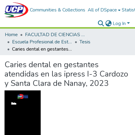
Communities & Collections
All of DSpace
Statis
Log In
Home
FACULTAD DE CIENCIAS DE LA SALUD
Escuela Profesional de Estomatología
Tesis
Caries dental en gestantes atendidas en las ipress I-3 Cardozo y Santa Clara de Nanay, 2023
Caries dental en gestantes
atendidas en las ipress I-3 Cardozo
y Santa Clara de Nanay, 2023