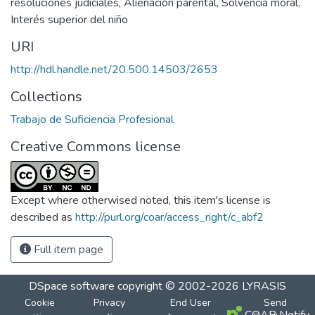
resoluciones judiciales
,
Alienación parental
,
Solvencia moral
,
Interés superior del niño
URI
http://hdl.handle.net/20.500.14503/2653
Collections
Trabajo de Suficiencia Profesional
Creative Commons license
Except where otherwised noted, this item's license is
described as
http://purl.org/coar/access_right/c_abf2
Full item page
DSpace software
copyright © 2002-2026
LYRASIS
Cookie
Privacy
End User
Send
COAR Notify