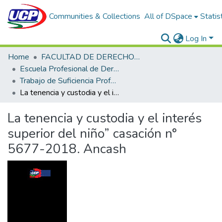
Communities & Collections
All of DSpace
Statis
Log In
Home
FACULTAD DE DERECHO Y CIENCIAS POLÍTICAS
Escuela Profesional de Derecho
Trabajo de Suficiencia Profesional
La tenencia y custodia y el interés superior del niño” casación n° 5677-2018. Ancash
La tenencia y custodia y el interés
superior del niño” casación n°
5677-2018. Ancash