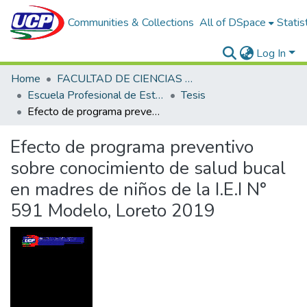
Communities & Collections
All of DSpace
Statis
Log In
Home
FACULTAD DE CIENCIAS DE LA SALUD
Escuela Profesional de Estomatología
Tesis
Efecto de programa preventivo sobre conocimiento de salud bucal en madres de niños de la I.E.I N° 591 Modelo, Loreto 2019
Efecto de programa preventivo
sobre conocimiento de salud bucal
en madres de niños de la I.E.I N°
591 Modelo, Loreto 2019