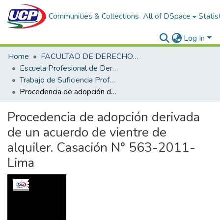
Communities & Collections
All of DSpace
Statis
Log In
Home
FACULTAD DE DERECHO Y CIENCIAS POLÍTICAS
Escuela Profesional de Derecho
Trabajo de Suficiencia Profesional
Procedencia de adopción derivada de un acuerdo de vientre de alquiler. Casación N° 563-2011-Lima
Procedencia de adopción derivada
de un acuerdo de vientre de
alquiler. Casación N° 563-2011-
Lima