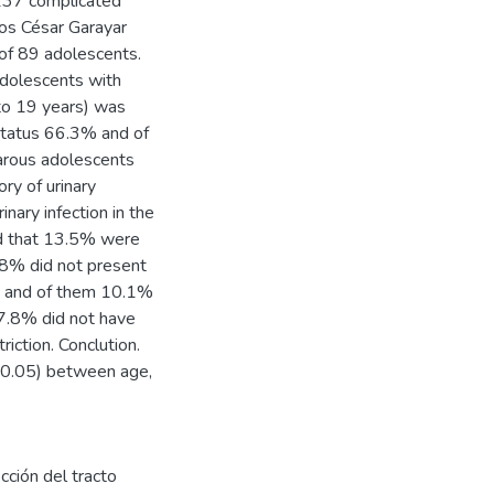
 137 complicated
os César Garayar
of 89 adolescents.
adolescents with
 to 19 years) was
status 66.3% and of
iparous adolescents
ry of urinary
nary infection in the
ved that 13.5% were
.8% did not present
ht and of them 10.1%
7.8% did not have
iction. Conclution.
an 0.05) between age,
ección del tracto