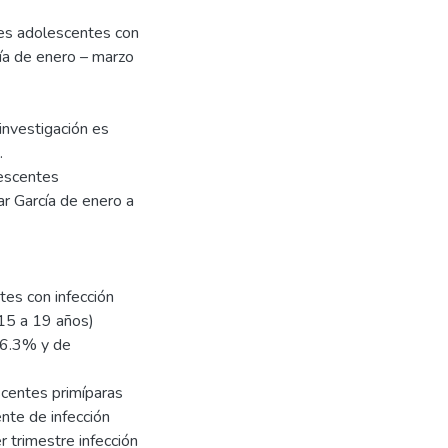
tes adolescentes con
cía de enero – marzo
 investigación es
.
escentes
ar García de enero a
tes con infección
(15 a 19 años)
66.3% y de
scentes primíparas
te de infección
r trimestre infección