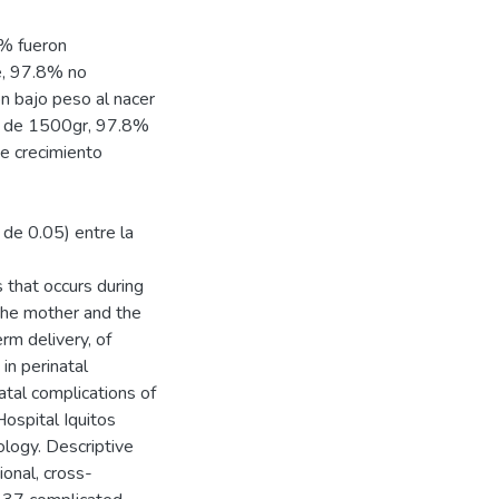
5% fueron
e, 97.8% no
n bajo peso al nacer
r de 1500gr, 97.8%
de crecimiento
 de 0.05) entre la
s that occurs during
 the mother and the
erm delivery, of
in perinatal
atal complications of
ospital Iquitos
logy. Descriptive
ional, cross-