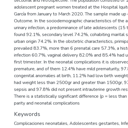
sectional and retrospective. The population consisted of
adolescent pregnant women treated at the Hospital Iquit
García from January to March 2020. The sample made up 
Outcome. In the sociodemographic characteristics of the 
urinary infection, a predominance of late adolescents (15
found 92.1%, secondary level 74.2%, cohabiting marital 
urban origin 74.2%. In the obstetric characteristics, prim
prevailed 83.7%, more than 6 prenatal care 57.3%, a histo
infection 60.7%, vaginal delivery 82.0% and 85.4% had uri
first trimester. In the neonatal complications it is obser
premature, and of them 12.4% have mild prematurity, 97
congenital anomalies at birth, 11.2% had low birth weig
had weight less than 2500gr and greater than 1500gr, 9
sepsis and 97.8% did not present intrauterine growth restr
There is a statistically significant difference (p = less th
parity and neonatal complications
Keywords
Complicaciones neonatales
,
Adolescentes gestantes
,
Inf