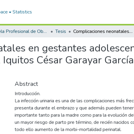
pace
Statistics
Escuela Profesional de Obstetricia
Tesis
Complicaciones neonatales en gestantes adolescentes con infección urinaria en el hospital Iquitos César Garayar García de enero – marzo 2020
tales en gestantes adolescen
al Iquitos César Garayar Garcí
Abstract
Introducción.
La infección urinaria es una de las complicaciones más fr
presenta durante el embrazo y que además pueden tener
importante tanto para la madre como para la evolución de
un mayor riesgo de parto pre término, de recién nacidos c
todo ello aumento de la morbi-mortalidad perinatal.