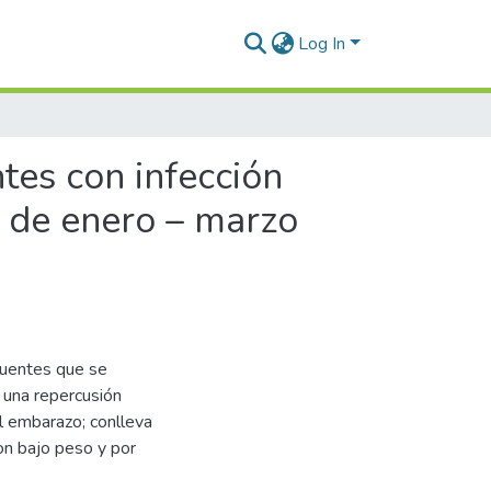
Log In
tes con infección
a de enero – marzo
ecuentes que se
 una repercusión
l embarazo; conlleva
on bajo peso y por