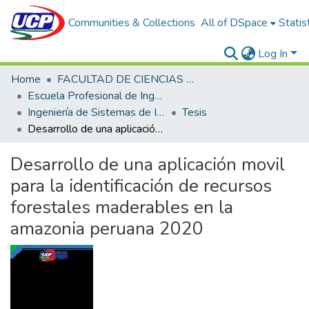
Communities & Collections
All of DSpace
Statis
Log In
Home
FACULTAD DE CIENCIAS E INGENIERÍA
Escuela Profesional de Ingeniería de Sistemas de Información
Ingeniería de Sistemas de Información
Tesis
Desarrollo de una aplicación movil para la identificación de recursos forestales maderables en la amazonia peruana 2020
Desarrollo de una aplicación movil
para la identificación de recursos
forestales maderables en la
amazonia peruana 2020