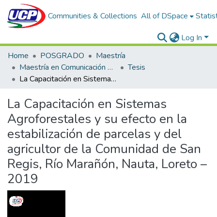
Communities & Collections
All of DSpace
Statis
Log In
Home
POSGRADO
Maestría
Maestría en Comunicación y Desarrollo Sostenible
Tesis
La Capacitación en Sistemas Agroforestales y su efecto en la estabilización de parcelas y del agricultor de la Comunidad de San Regis, Río Marañón, Nauta, Loreto – 2019
La Capacitación en Sistemas
Agroforestales y su efecto en la
estabilización de parcelas y del
agricultor de la Comunidad de San
Regis, Río Marañón, Nauta, Loreto –
2019