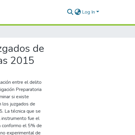
Log In
uzgados de
nas 2015
ación entre el delito
tigación Preparatoria
inar si existe
en los juzgados de
5. La técnica que se
l instrumento fue el
la conformo el 5% de
l no experimental de