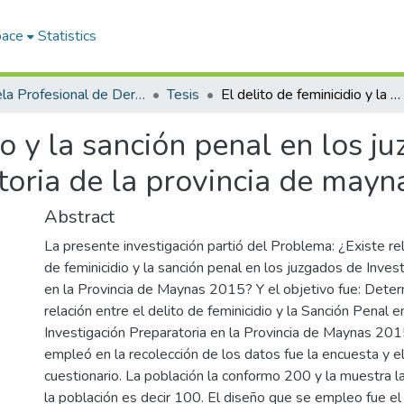
pace
Statistics
Escuela Profesional de Derecho
Tesis
El delito de feminicidio y la sanción penal en los juzgados de investigación preparatoria de la provincia de maynas 2015
io y la sanción penal en los j
toria de la provincia de may
Abstract
La presente investigación partió del Problema: ¿Existe rel
de feminicidio y la sanción penal en los juzgados de Inves
en la Provincia de Maynas 2015? Y el objetivo fue: Determ
relación entre el delito de feminicidio y la Sanción Penal 
Investigación Preparatoria en la Provincia de Maynas 201
empleó en la recolección de los datos fue la encuesta y e
cuestionario. La población la conformo 200 y la muestra 
la población es decir 100. El diseño que se empleo fue e