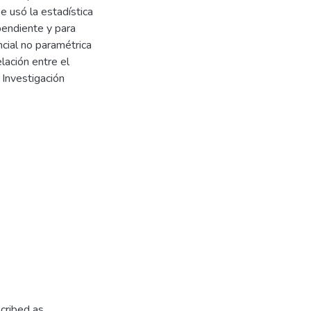
se usó la estadística
pendiente y para
ncial no paramétrica
elación entre el
 Investigación
cribed as