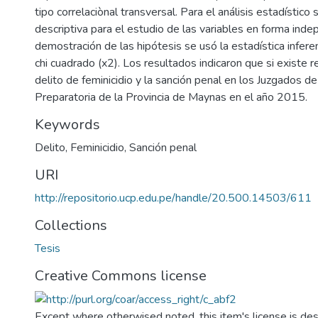
tipo correlaciònal transversal. Para el análisis estadístico 
descriptiva para el estudio de las variables en forma inde
demostración de las hipótesis se usó la estadística infere
chi cuadrado (x2). Los resultados indicaron que si existe r
delito de feminicidio y la sanción penal en los Juzgados de
Preparatoria de la Provincia de Maynas en el año 2015.
Keywords
Delito
,
Feminicidio
,
Sanción penal
URI
http://repositorio.ucp.edu.pe/handle/20.500.14503/611
Collections
Tesis
Creative Commons license
Except where otherwised noted, this item's license is des