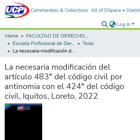
Communities & Collections
All of DSpace
Statis
Log In
Home
FACULTAD DE DERECHO Y CIENCIAS POLÍTICAS
Escuela Profesional de Derecho
Tesis
La necesaria modificación del artículo 483° del código civil por antinomia con el 424° del código civil, Iquitos, Loreto, 2022
La necesaria modificación del
artículo 483° del código civil por
antinomia con el 424° del código
civil, Iquitos, Loreto, 2022