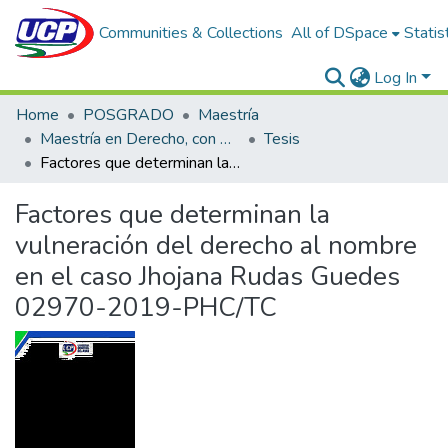
Communities & Collections
All of DSpace
Statis
Log In
Home
POSGRADO
Maestría
Maestría en Derecho, con mención en Derecho Constitucional y Derechos Humanos
Tesis
Factores que determinan la vulneración del derecho al nombre en el caso Jhojana Rudas Guedes 02970-2019-PHC/TC
Factores que determinan la
vulneración del derecho al nombre
en el caso Jhojana Rudas Guedes
02970-2019-PHC/TC