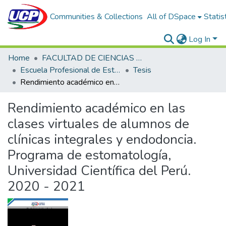
Communities & Collections
All of DSpace
Statis
Log In
Home
FACULTAD DE CIENCIAS DE LA SALUD
Escuela Profesional de Estomatología
Tesis
Rendimiento académico en las clases virtuales de alumnos de clínicas integrales y endodoncia. Programa de estomatología, Universidad Científica del Perú. 2020 - 2021
Rendimiento académico en las
clases virtuales de alumnos de
clínicas integrales y endodoncia.
Programa de estomatología,
Universidad Científica del Perú.
2020 - 2021