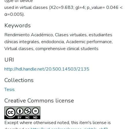
type of device
used in virtual classes (X2c=9.683; gl=4; p_value= 0.046 <
α=0.005).
Keywords
Rendimiento Académico
,
Clases virtuales
,
estudiantes
clínicas integrales
,
endodoncia
,
Academic performance
,
Virtual classes
,
comprehensive clinical students
URI
http://hdl.handle.net/20.500.14503/2135
Collections
Tesis
Creative Commons license
Except where otherwised noted, this item's license is