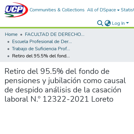
Communities & Collections
All of DSpace
Statis
Log In
Home
FACULTAD DE DERECHO Y CIENCIAS POLÍTICAS
Escuela Profesional de Derecho
Trabajo de Suficiencia Profesional
Retiro del 95.5% del fondo de pensiones y jubilación como causal de despido análisis de la casación laboral N.º 12322-2021 Loreto
Retiro del 95.5% del fondo de
pensiones y jubilación como causal
de despido análisis de la casación
laboral N.º 12322-2021 Loreto