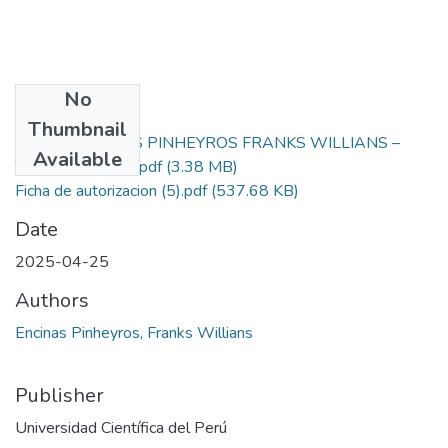
No
Files
Thumbnail
ENCINAS PINHEYROS FRANKS WILLIANS –
Primary
Available
TSP - DERECHO.pdf
(3.38 MB)
Ficha de autorizacion (5).pdf
(537.68 KB)
Date
2025-04-25
Authors
Encinas Pinheyros, Franks Willians
Publisher
Universidad Científica del Perú