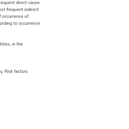
requent direct cause
t frequent indirect
f occurrence of
rding to occurrence
ities, in the
ty
,
Risk factors