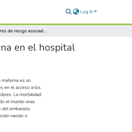
Log In
Factores de riesgo asociados a la mortalidad materna en el hospital Iquitos César Garayar García, 2020
na en el hospital
e materna es un
es en el acceso a los
pobres. La mortalidad
odo el mundo unas
s del embarazo,
ecién nacido o