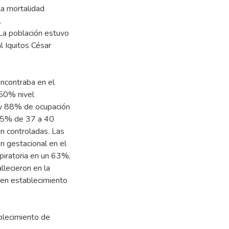
la mortalidad
.
 La población estuvo
l Iquitos César
ncontraba en el
 50% nivel
 y 88% de ocupación
 75% de 37 a 40
n controladas. Las
n gestacional en el
spiratoria en un 63%,
lecieron en la
 en establecimiento
blecimiento de