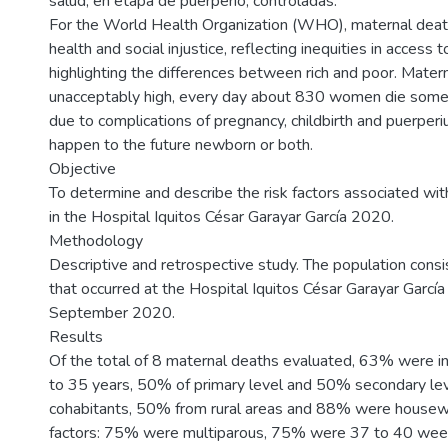
salud, en etapa de puerperio, controladas.
For the World Health Organization (WHO), maternal death
health and social injustice, reflecting inequities in access 
highlighting the differences between rich and poor. Matern
unacceptably high, every day about 830 women die some
due to complications of pregnancy, childbirth and puerper
happen to the future newborn or both.
Objective
To determine and describe the risk factors associated wit
in the Hospital Iquitos César Garayar García 2020.
Methodology
Descriptive and retrospective study. The population consi
that occurred at the Hospital Iquitos César Garayar García
September 2020.
Results
Of the total of 8 maternal deaths evaluated, 63% were i
to 35 years, 50% of primary level and 50% secondary l
cohabitants, 50% from rural areas and 88% were housewi
factors: 75% were multiparous, 75% were 37 to 40 week