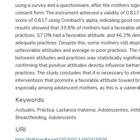
using a survey and a questionnaire, after the mothers sig
consent form. The instrument achieved a validity of 0.817 a
score of 0.817 using Cronbach's alpha, indicating good co
results showed that 39.8% of mothers had a favorable a
practices, 57.0% had a favorable attitude, and 46.2% d
adequate practices. Despite this, some mothers still displ
unfavorable attitudes and average or poor practices. The r
between attitudes and practices was statistically significa
confirming that positive attitudes directly influence bette
practices. The study concludes that it is necessary to str
interventions that promote a favorable attitude toward b
especially among adolescent mothers, as this is a vulnera
Keywords
Acitudes
,
Práctica
,
Lactancia materna
,
Adolescentes
,
Atti
Breastfeeding
,
Adolescents
URI
http://hdl.handle.net/20.500.14503/3506