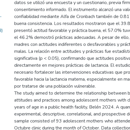
datos se utilizó una encuesta y un cuestionario, previa fir
consentimiento informado. El instrumento alcanzó una val
-
confiabilidad mediante Alfa de Cronbach también de 0.817
buena consistencia. Los resultados mostraron que el 39
B)
presentó actitud favorable y práctica buena, el 57.0% tuv
el 46.2% demostró prácticas adecuadas. A pesar de ello,
madres con actitudes indiferentes o desfavorables y práct
malas. La relación entre actitudes y prácticas fue estadís
significativa (p < 0.05), confirmando que actitudes positiv
directamente en mejores prácticas de lactancia. El estudi
necesario fortalecer las intervenciones educativas que p
favorable hacia la lactancia materna, especialmente en m
por tratarse de una población vulnerable.
The study aimed to determine the relationship between 
attitudes and practices among adolescent mothers with c
years of age in a public health facility, Belén 2024. A quan
experimental, descriptive, correlational, and prospective
sample consisted of 93 adolescent mothers who attend
Octubre clinic during the month of October. Data collectio