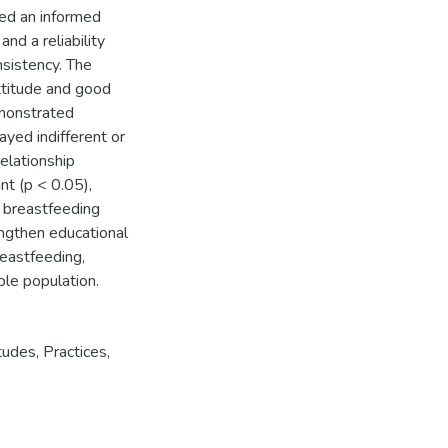
ned an informed
nd a reliability
nsistency. The
ttitude and good
emonstrated
ayed indifferent or
elationship
nt (p < 0.05),
r breastfeeding
engthen educational
reastfeeding,
ble population.
tudes
,
Practices
,