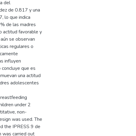
ma del
idez de 0.817 y una
, lo que indica
.8% de las madres
o actitud favorable y
 aún se observan
icas regulares o
ticamente
as influyen
o concluye que es
romuevan una actitud
adres adolescentes
breastfeeding
hildren under 2
titative, non-
 design was used. The
ed the IPRESS 9 de
n was carried out