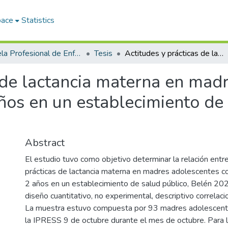
pace
Statistics
Escuela Profesional de Enfermería
Tesis
Actitudes y prácticas de lactancia materna en madres adolescentes con niños menores de 2 años en un establecimiento de salud público, belén 2024
s de lactancia materna en mad
os en un establecimiento de 
Abstract
El estudio tuvo como objetivo determinar la relación entre
prácticas de lactancia materna en madres adolescentes 
2 años en un establecimiento de salud público, Belén 202
diseño cuantitativo, no experimental, descriptivo correlaci
La muestra estuvo compuesta por 93 madres adolescent
la IPRESS 9 de octubre durante el mes de octubre. Para l