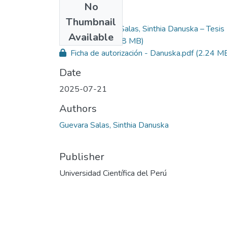
No
Files
Thumbnail
Guevara Salas, Sinthia Danuska – Tesis 
Primary
Available
Enfermería.pdf
(2.8 MB)
Ficha de autorización - Danuska.pdf
(2.24 M
Date
2025-07-21
Authors
Guevara Salas, Sinthia Danuska
Publisher
Universidad Científica del Perú