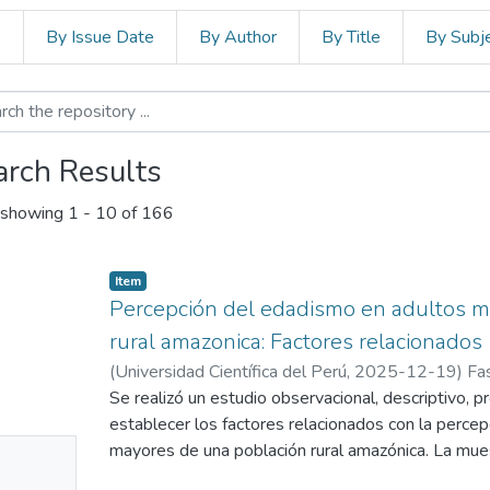
s
By Issue Date
By Author
By Title
By Subj
arch Results
showing
1 - 10 of 166
Item
Percepción del edadismo en adultos m
rural amazonica: Factores relacionados
(
Universidad Científica del Perú
,
2025-12-19
)
Fa
Se realizó un estudio observacional, descriptivo, p
establecer los factores relacionados con la perce
No
mayores de una población rural amazónica. La mue
adultos mayores de 60 años y más, residentes en u
mbnail