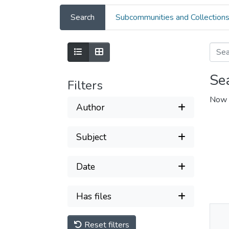
Search
Subcommunities and Collection
Se
Filters
Now 
Author
Subject
Date
Has files
Reset filters
Thu