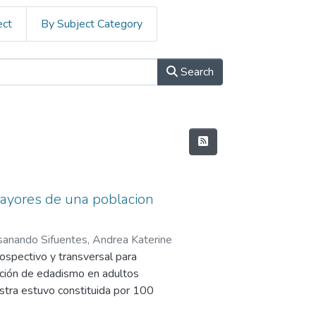
ect
By Subject Category
Search
ayores de una poblacion
sanando Sifuentes, Andrea Katerine
rospectivo y transversal para
pción de edadismo en adultos
stra estuvo constituida por 100
na población rural de la provincia