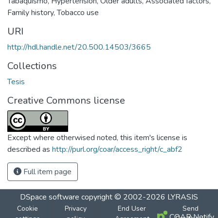
Tabaquismo
,
Hypertension
,
Older adults
,
Associated factors
,
Family history
,
Tobacco use
URI
http://hdl.handle.net/20.500.14503/3665
Collections
Tesis
Creative Commons license
Except where otherwised noted, this item's license is
described as
http://purl.org/coar/access_right/c_abf2
Full item page
DSpace software
copyright © 2002-2026
LYRASIS
Cookie
Privacy
End User
Send
COAR Notify