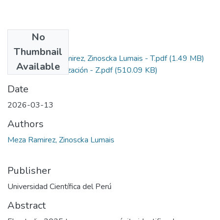
No
Files
Thumbnail
Meza Ramirez, Zinoscka Lumais - T.pdf
(1.49 MB)
Primary
Available
Ficha de autorización - Z.pdf
(510.09 KB)
Date
2026-03-13
Authors
Meza Ramirez, Zinoscka Lumais
Publisher
Universidad Científica del Perú
Abstract