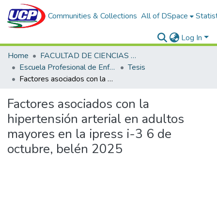
Communities & Collections
All of DSpace
Statis
Log In
Home
FACULTAD DE CIENCIAS DE LA SALUD
Escuela Profesional de Enfermería
Tesis
Factores asociados con la hipertensión arterial en adultos mayores en la ipress i-3 6 de octubre, belén 2025
Factores asociados con la
hipertensión arterial en adultos
mayores en la ipress i-3 6 de
octubre, belén 2025