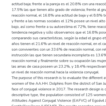
actitud baja; frente a la pareja es el 20.8% con una reacci
17.5% las que tienen alto grado de violencia; frente al g
reacción normal, el 16.8% una actitud de baja y el 8.8% ti
y frente a las normas sociales el 12% posee un nivel alto
bajo, así como frente a su autoestima el 72%, tiene reacc
tendencia negativa y sólo observamos que el 16.8% posee
comparando sus características, según la edad el grupo e
años tienen el 21.6% un nivel de reacción normal, en el ca
son convivientes con un 33.6% de reacción normal, con rel
instrucción las que tienen secundaria incompleta es 13.6%
reacción normal y finalmente sobre su ocupación las muje
las amas de casa poseen un 23.2%, y 18.4% respectivam
un nivel de reacción normal hacia la violencia conyugal.
The purpose of this research is to evaluate the different a
women of the AA.HH. Dolphins from the district of San Ju
face of conjugal violence in 2017. The research design is 
descriptive type, the population consisted of 125 women,
Attitudes Against Conjugal Violence (EAFVC) of Egoávi