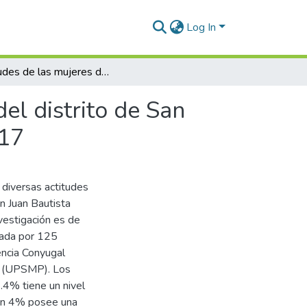
Log In
Actitudes de las mujeres del AA.HH. Los Delfines del distrito de San Juan Bautista frente a la violencia conyugal año 2017
el distrito de San
017
 diversas actitudes
n Juan Bautista
nvestigación es de
mada por 125
lencia Conyugal
r (UPSMP). Los
6.4% tiene un nivel
 un 4% posee una