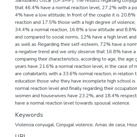
Santibáñez Oscar (UPSMP). The results regarding conjugal
that 46.4% have a normal reaction level, 27.2% with a po
4% have a low attitude; In front of the couple it is 20.8%
reaction and 17.5% those with a high degree of violence; I
34.4% a normal reaction, 16.8% a low attitude and 8.8% h
and compared to social norms, 12% have a high level and
as well as Regarding their self-esteem, 72% have a norm
a negative trend and we only observe that 16.8% have a 
comparing their characteristics, according to age, the age
years have 21.6% a normal reaction level, in the case of m
are cohabitants with a 33.6% normal reaction, in relation t
education those who they have incomplete high school is
normal reaction level and finally regarding their occupati
women and housewives have 23.2%, and 18.4% respecti
have a normal reaction level towards spousal violence.
Keywords
Violencia conyugal
,
Conjugal violence
,
Amas de casa
,
Hou
URI