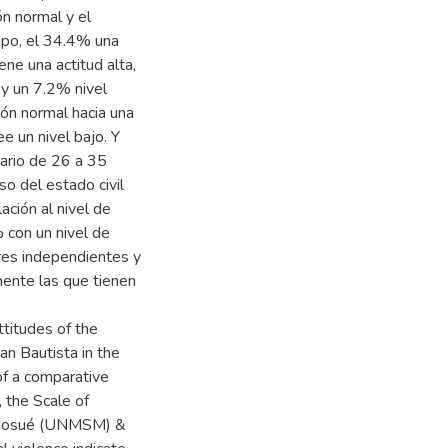
ón normal y el
rupo, el 34.4% una
ene una actitud alta,
 y un 7.2% nivel
ión normal hacia una
 un nivel bajo. Y
tario de 26 a 35
so del estado civil
ación al nivel de
 con un nivel de
res independientes y
ente las que tienen
ttitudes of the
an Bautista in the
of a comparative
 the Scale of
l Josué (UNMSM) &