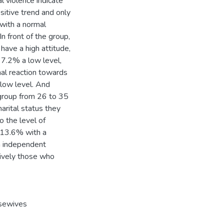
 violence indicate
sitive trend and only
 with a normal
n front of the group,
ave a high attitude,
 7.2% a low level,
al reaction towards
low level. And
 group from 26 to 35
arital status they
o the level of
 13.6% with a
on independent
vely those who
sewives