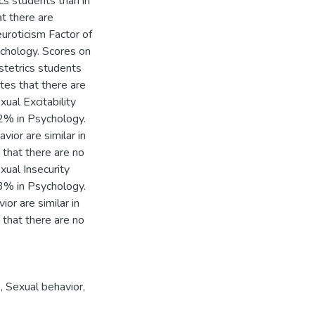
cs students than in
at there are
euroticism Factor of
chology. Scores on
stetrics students
tes that there are
xual Excitability
2% in Psychology.
vior are similar in
 that there are no
xual Insecurity
3% in Psychology.
or are similar in
 that there are no
s
,
Sexual behavior
,