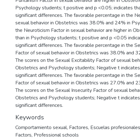
Puritanism Factor in sexual behavior are higher in Obstetri
Psychology students; t positive and p <0.05; indicates th
significant differences. The favorable percentage in the N
sexual behavior in Obstetrics was 38.0% and 24% in Psy
the Neuroticism Factor in sexual behavior are higher in Ob
than in Psychology students; t positive and p <0.05 indica
significant differences. The favorable percentage in the Se
Factor of sexual behavior in Obstetrics was 38.0% and 3
The scores on the Sexual Excitability Factor of sexual beha
Obstetrics and Psychology students; Negative t indicates
significant differences. The favorable percentage in the Se
Factor of sexual behavior in Obstetrics was 27.0% and 2
The scores on the Sexual Insecurity Factor of sexual behavi
Obstetrics and Psychology students; Negative t indicates
significant differences.
Keywords
Comportamiento sexual
,
Factores
,
Escuelas profesionale
Factors
,
Professional schools