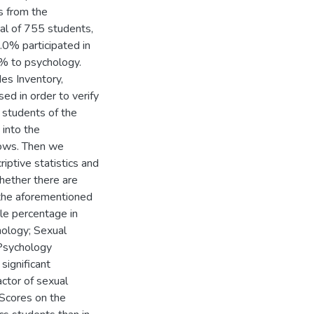
s from the
tal of 755 students,
0% participated in
0% to psychology.
es Inventory,
ed in order to verify
e students of the
into the
dows. Then we
iptive statistics and
whether there are
 the aforementioned
le percentage in
ology; Sexual
 Psychology
significant
actor of sexual
Scores on the