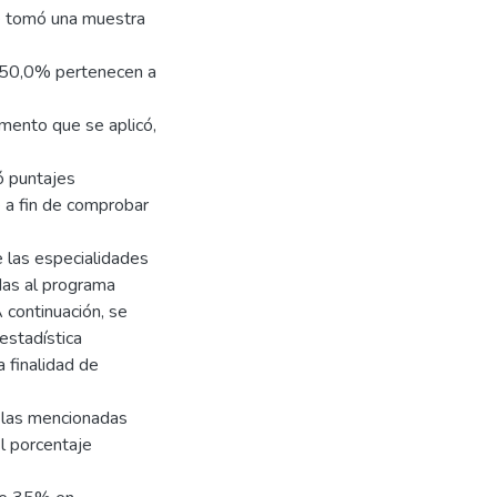
se tomó una muestra
o 50,0% pertenecen a
umento que se aplicó,
ó puntajes
 a fin de comprobar
e las especialidades
das al programa
continuación, se
 estadística
a finalidad de
re las mencionadas
l porcentaje