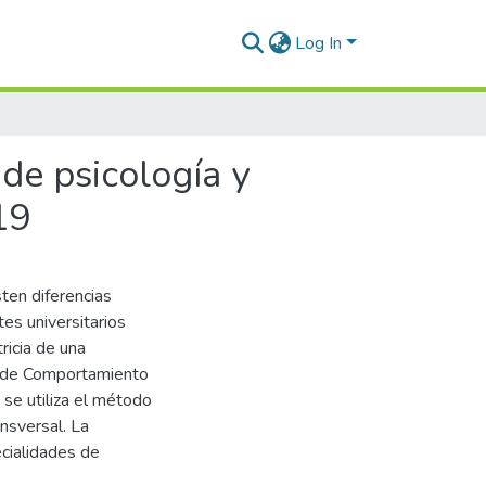
Log In
de psicología y
19
ten diferencias
es universitarios
ricia de una
la de Comportamiento
se utiliza el método
ansversal. La
cialidades de