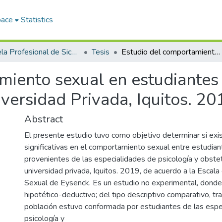
pace
Statistics
Escuela Profesional de Sicología
Tesis
Estudio del comportamiento sexual en estudiantes de psicología y obstetricia de una Universidad Privada, Iquitos. 2019
miento sexual en estudiantes 
iversidad Privada, Iquitos. 20
Abstract
El presente estudio tuvo como objetivo determinar si exis
significativas en el comportamiento sexual entre estudiant
provenientes de las especialidades de psicología y obstet
universidad privada, Iquitos. 2019, de acuerdo a la Esca
Sexual de Eysenck. Es un estudio no experimental, donde 
hipotético-deductivo; del tipo descriptivo comparativo, tr
población estuvo conformada por estudiantes de las espe
psicología y