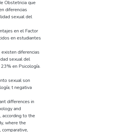
e Obstetricia que
en diferencias
ilidad sexual del
ntajes en el Factor
cidos en estudiantes
o existen diferencias
ridad sexual del
 23% en Psicología.
ento sexual son
ogía; t negativa
ant differences in
hology and
9, according to the
dy, where the
, comparative,