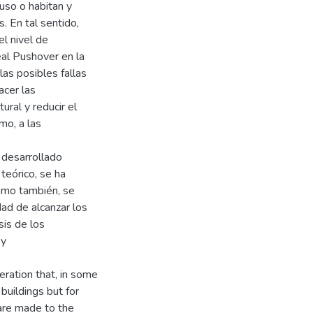
uso o habitan y
. En tal sentido,
el nivel de
al Pushover en la
 las posibles fallas
acer las
ral y reducir el
mo, a las
 desarrollado
teórico, se ha
como también, se
dad de alcanzar los
sis de los
 y
eration that, in some
buildings but for
 are made to the