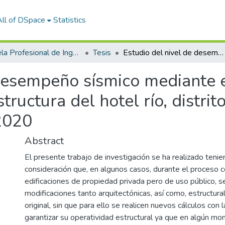
All of DSpace
Statistics
Escuela Profesional de Ingeniería Civil
Tesis
Estudio del nivel de desempeño sísmico mediante el análisis no lineal pushover de la infraestructura del hotel río, distrito de la banda de shilcayo, San Martín 2020
desempeño sísmico mediante el
tructura del hotel río, distri
 2020
Abstract
El presente trabajo de investigación se ha realizado teni
consideración que, en algunos casos, durante el proceso c
edificaciones de propiedad privada pero de uso público, se
modificaciones tanto arquitectónicas, así como, estructura
original, sin que para ello se realicen nuevos cálculos con l
garantizar su operatividad estructural ya que en algún 