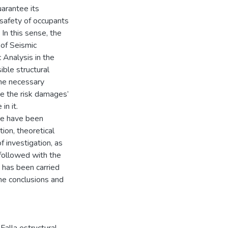
uarantee its
 safety of occupants
 In this sense, the
 of Seismic
Analysis in the
ible structural
the necessary
e the risk damages’
in it.
re have been
ion, theoretical
 investigation, as
followed with the
t has been carried
the conclusions and