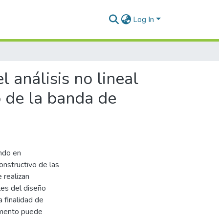
Log In
 análisis no lineal
to de la banda de
endo en
onstructivo de las
 realizan
les del diseño
a finalidad de
momento puede