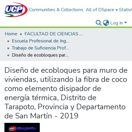
Communities & Collections
All of DSpace
Statis
Log In
Home
FACULTAD DE CIENCIAS E INGENIERÍA
Escuela Profesional de Ingeniería Civil
Trabajo de Suficiencia Profesional
Diseño de ecobloques para muro de viviendas, utilizando la fibra de coco como elemento disipador de energía térmica, Distrito de Tarapoto, Provincia y Departamento de San Martín - 2019
Diseño de ecobloques para muro de
viviendas, utilizando la fibra de coco
como elemento disipador de
energía térmica, Distrito de
Tarapoto, Provincia y Departamento
de San Martín - 2019