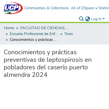
Communities & Collections
All of DSpace
Statis
Log In
Home
FACULTAD DE CIENCIAS DE LA SALUD
Escuela Profesional de Enfermería
Tesis
Conocimientos y prácticas preventivas de leptospirosis en pobladores del caserío puerto almendra 2024
Conocimientos y prácticas
preventivas de leptospirosis en
pobladores del caserío puerto
almendra 2024