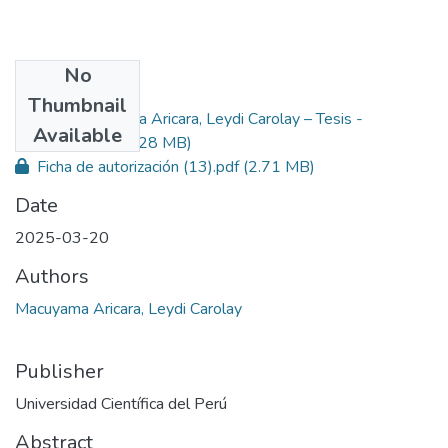
No
Files
Thumbnail
Macuyama Aricara, Leydi Carolay – Tesis -
Primary
Available
Enfermería.pdf
(1.28 MB)
Ficha de autorización (13).pdf
(2.71 MB)
Date
2025-03-20
Authors
Macuyama Aricara, Leydi Carolay
Publisher
Universidad Científica del Perú
Abstract