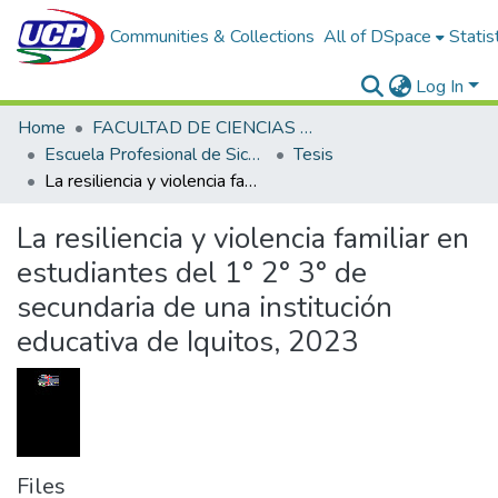
Communities & Collections
All of DSpace
Statis
Log In
Home
FACULTAD DE CIENCIAS DE LA SALUD
Escuela Profesional de Sicología
Tesis
La resiliencia y violencia familiar en estudiantes del 1° 2° 3° de secundaria de una institución educativa de Iquitos, 2023
La resiliencia y violencia familiar en
estudiantes del 1° 2° 3° de
secundaria de una institución
educativa de Iquitos, 2023
Files