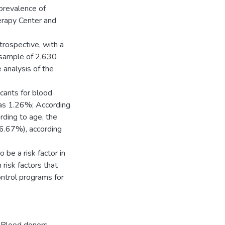
prevalence of
erapy Center and
trospective, with a
 sample of 2,630
e analysis of the
cants for blood
was 1.26%; According
ding to age, the
6.67%), according
 be a risk factor in
 risk factors that
ntrol programs for