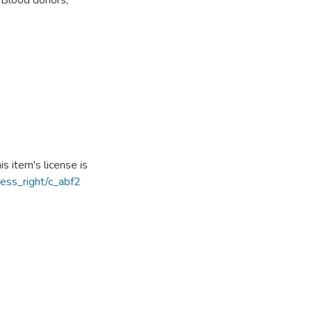
,
Blood donors
,
s item's license is
ccess_right/c_abf2