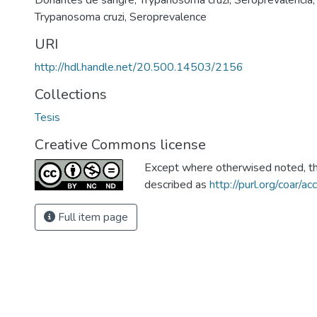
Donantes de sangre
,
Trypanosoma cruzi
,
Seroprevalencia
Trypanosoma cruzi
,
Seroprevalence
URI
http://hdl.handle.net/20.500.14503/2156
Collections
Tesis
Creative Commons license
Except where otherwised noted, thi
described as
http://purl.org/coar/a
Full item page