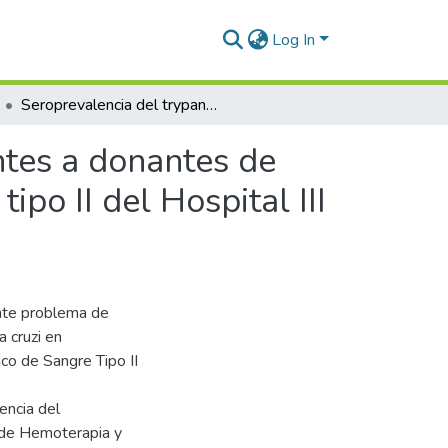
Log In
Seroprevalencia del trypanosoma cruzi en postulantes a donantes de sangre del centro de hemoterapia banco de sangre tipo II del Hospital III Iquitos EsSalud – 2021
ntes a donantes de
po II del Hospital III
ente problema de
a cruzi en
co de Sangre Tipo II
encia del
 de Hemoterapia y