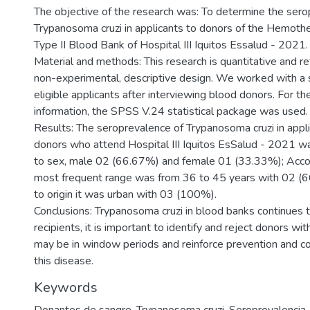
The objective of the research was: To determine the sero
Trypanosoma cruzi in applicants to donors of the Hemoth
Type II Blood Bank of Hospital III Iquitos Essalud - 2021.
Material and methods: This research is quantitative and re
non-experimental, descriptive design. We worked with a
eligible applicants after interviewing blood donors. For th
information, the SPSS V.24 statistical package was used.
Results: The seroprevalence of Trypanosoma cruzi in appli
donors who attend Hospital III Iquitos EsSalud - 2021 
to sex, male 02 (66.67%) and female 01 (33.33%); Accor
most frequent range was from 36 to 45 years with 02 (6
to origin it was urban with 03 (100%).
Conclusions: Trypanosoma cruzi in blood banks continues to
recipients, it is important to identify and reject donors with
may be in window periods and reinforce prevention and co
this disease.
Keywords