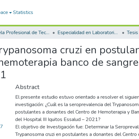
pace
Statistics
Escuela Profesional de Tecnología Médica
Especialidad en Laboratorio Clínico y Anatomía Patológica
Tesis
trypanosoma cruzi en postula
hemoterapia banco de sangre ti
21
Abstract
El presente estudio estuvo orientado a resolver el sigui
investigación: ¿Cuál es la seroprevalencia del Trypanosom
postulantes a donantes del Centro de Hemoterapia y Ban
del Hospital III Iquitos Essalud – 2021?
27
El objetivo de Investigación fue: Determinar la Seropreval
Trypanosoma cruzi en postulantes a donantes del Centro