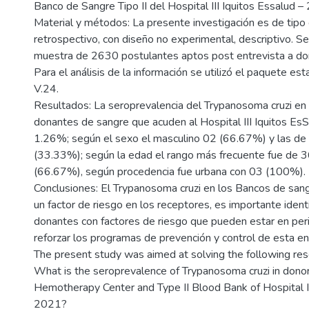
Banco de Sangre Tipo II del Hospital III Iquitos Essalud –
Material y métodos: La presente investigación es de tipo 
retrospectivo, con diseño no experimental, descriptivo. Se
muestra de 2630 postulantes aptos post entrevista a do
Para el análisis de la información se utilizó el paquete e
V.24.
Resultados: La seroprevalencia del Trypanosoma cruzi en
donantes de sangre que acuden al Hospital III Iquitos Es
1.26%; según el sexo el masculino 02 (66.67%) y las de
(33.33%); según la edad el rango más frecuente fue de 
(66.67%), según procedencia fue urbana con 03 (100%).
Conclusiones: El Trypanosoma cruzi en los Bancos de sang
un factor de riesgo en los receptores, es importante identi
donantes con factores de riesgo que pueden estar en per
reforzar los programas de prevención y control de esta e
The present study was aimed at solving the following re
What is the seroprevalence of Trypanosoma cruzi in donor
Hemotherapy Center and Type II Blood Bank of Hospital II
2021?