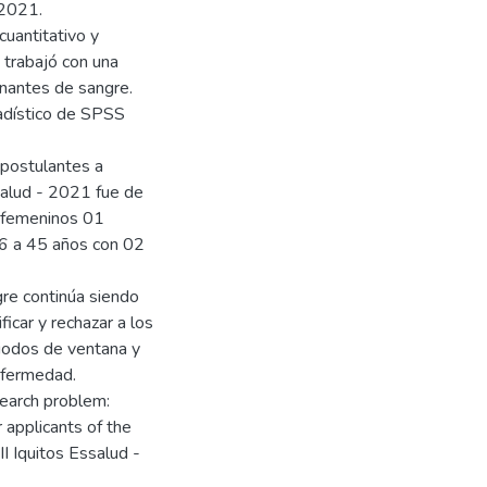
 2021.
cuantitativo y
 trabajó con una
nantes de sangre.
stadístico de SPSS
 postulantes a
Salud - 2021 fue de
 femeninos 01
36 a 45 años con 02
re continúa siendo
ficar y rechazar a los
iodos de ventana y
nfermedad.
search problem:
 applicants of the
I Iquitos Essalud -