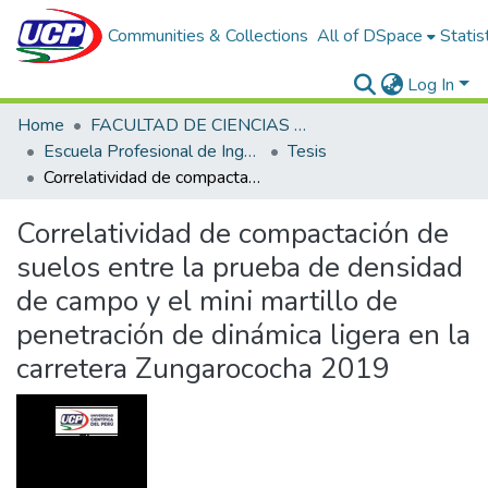
Communities & Collections
All of DSpace
Statis
Log In
Home
FACULTAD DE CIENCIAS E INGENIERÍA
Escuela Profesional de Ingeniería Civil
Tesis
Correlatividad de compactación de suelos entre la prueba de densidad de campo y el mini martillo de penetración de dinámica ligera en la carretera Zungarococha 2019
Correlatividad de compactación de
suelos entre la prueba de densidad
de campo y el mini martillo de
penetración de dinámica ligera en la
carretera Zungarococha 2019