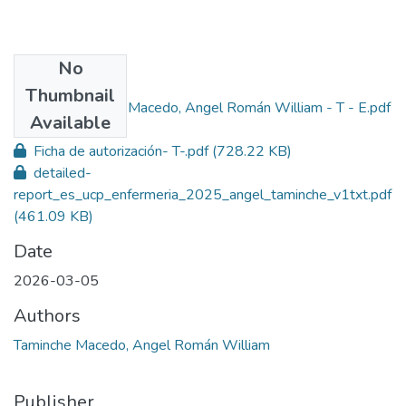
No
Files
Thumbnail
Taminche Macedo, Angel Román William - T - E.pdf
Primary
Available
(1.22 MB)
Ficha de autorización- T-.pdf
(728.22 KB)
detailed-
report_es_ucp_enfermeria_2025_angel_taminche_v1txt.pdf
(461.09 KB)
Date
2026-03-05
Authors
Taminche Macedo, Angel Román William
Publisher