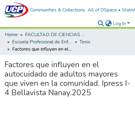
Communities & Collections
All of DSpace
Statis
Log In
Home
FACULTAD DE CIENCIAS DE LA SALUD
Escuela Profesional de Enfermería
Tesis
Factores que influyen en el autocuidado de adultos mayores que viven en la comunidad. Ipress I-4 Bellavista Nanay.2025
Factores que influyen en el
autocuidado de adultos mayores
que viven en la comunidad. Ipress I-
4 Bellavista Nanay.2025