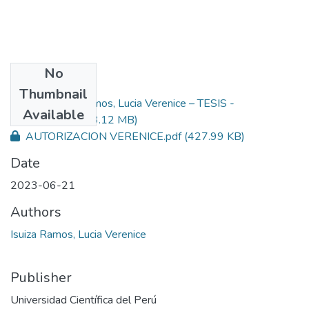
No
Files
Thumbnail
Isuiza Ramos, Lucia Verenice – TESIS -
Primary
Available
SICOLOGIA.pdf
(3.12 MB)
AUTORIZACION VERENICE.pdf
(427.99 KB)
Date
2023-06-21
Authors
Isuiza Ramos, Lucia Verenice
Publisher
Universidad Científica del Perú