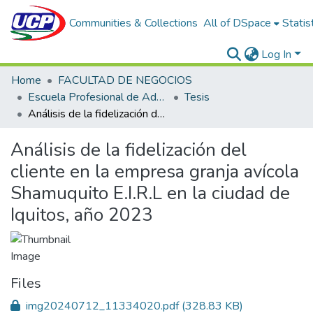
Communities & Collections
All of DSpace
Statis
Log In
Home
FACULTAD DE NEGOCIOS
Escuela Profesional de Administración de Empresas
Tesis
Análisis de la fidelización del cliente en la empresa granja avícola Shamuquito E.I.R.L en la ciudad de Iquitos, año 2023
Análisis de la fidelización del
cliente en la empresa granja avícola
Shamuquito E.I.R.L en la ciudad de
Iquitos, año 2023
Files
img20240712_11334020.pdf
(328.83 KB)