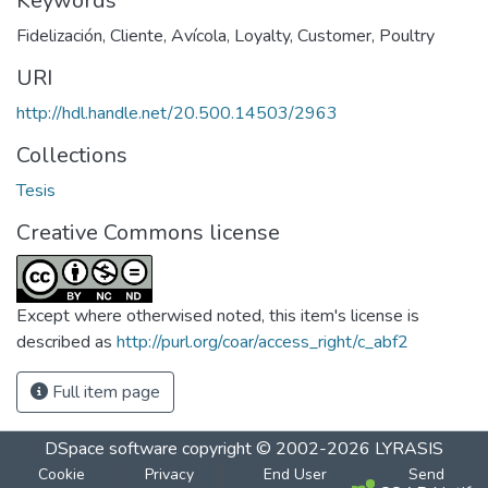
Keywords
Fidelización
,
Cliente
,
Avícola
,
Loyalty
,
Customer
,
Poultry
URI
http://hdl.handle.net/20.500.14503/2963
Collections
Tesis
Creative Commons license
Except where otherwised noted, this item's license is
described as
http://purl.org/coar/access_right/c_abf2
Full item page
DSpace software
copyright © 2002-2026
LYRASIS
Cookie
Privacy
End User
Send