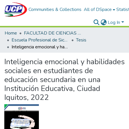
Communities & Collections
All of DSpace
Statis
Log In
Home
FACULTAD DE CIENCIAS DE LA SALUD
Escuela Profesional de Sicología
Tesis
Inteligencia emocional y habilidades sociales en estudiantes de educación secundaria en una Institución Educativa, Ciudad Iquitos, 2022
Inteligencia emocional y habilidades
sociales en estudiantes de
educación secundaria en una
Institución Educativa, Ciudad
Iquitos, 2022