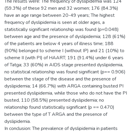
The results were: The frequency of dyslipidemia was 124
(59.3%) of these 92 men and 32 women; 176 (84.3%)
have an age range between 20-49 years; The highest
frequency of dyslipidemia is seen at older ages, a
statistically significant relationship was found (p=0.048)
between age and the presence of dyslipidemia; 128 (61%)
of the patients are below 4 years of illness time; 188
(90%) belonged to scheme I (without IP) and 21 (10%) to
scheme II (with PI) of HAART; 191 (91.4%) under 6 years
of Tatga; 33 (60%) in AIDS stage presented dyslipidemia,
no statistical relationship was found significant (p== 0.906)
between the stage of the disease and the presence of
dyslipidemia; 14 (66.7%) with ARGA containing busted PI
presented dyslipidemia, while those who do not have the PI
busted, 110 (58.5%) presented dyslipidemia; no
relationship found statistically significant (p == 0.470)
between the type of T ARGA and the presence of
dyslipidemia.
In conclusion: The prevalence of dyslipidemia in patients