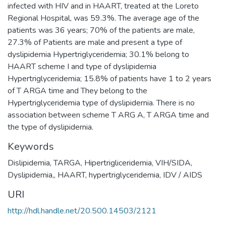
infected with HIV and in HAART, treated at the Loreto
Regional Hospital, was 59.3%. The average age of the
patients was 36 years; 70% of the patients are male,
27.3% of Patients are male and present a type of
dyslipidemia Hypertriglyceridemia; 30.1% belong to
HAART scheme I and type of dyslipidemia
Hypertriglyceridemia; 15.8% of patients have 1 to 2 years
of T ARGA time and They belong to the
Hypertriglyceridemia type of dyslipidernia. There is no
association between scheme T ARG A, T ARGA time and
the type of dyslipidernia.
Keywords
Dislipidemia
,
TARGA
,
Hipertrigliceridemia
,
VIH/SIDA
,
Dyslipidemia,
,
HAART
,
hypertriglyceridemia
,
IDV / AIDS
URI
http://hdl.handle.net/20.500.14503/2121