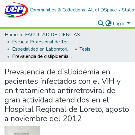
Communities & Collections
All of DSpace
Statis
Log In
Home
FACULTAD DE CIENCIAS DE LA SALUD
Escuela Profesional de Tecnología Médica
Especialidad en Laboratorio Clínico y Anatomía Patológica
Tesis
Prevalencia de dislipidemia en pacientes infectados con el VIH y en tratamiento antirretroviral de gran actividad atendidos en el Hospital Regional de Loreto, agosto a noviembre del 2012
Prevalencia de dislipidemia en
pacientes infectados con el VIH y
en tratamiento antirretroviral de
gran actividad atendidos en el
Hospital Regional de Loreto, agosto
a noviembre del 2012