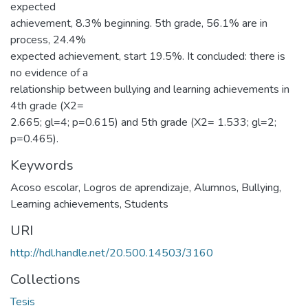
expected
achievement, 8.3% beginning. 5th grade, 56.1% are in
process, 24.4%
expected achievement, start 19.5%. It concluded: there is
no evidence of a
relationship between bullying and learning achievements in
4th grade (X2=
2.665; gl=4; p=0.615) and 5th grade (X2= 1.533; gl=2;
p=0.465).
Keywords
Acoso escolar
,
Logros de aprendizaje
,
Alumnos
,
Bullying
,
Learning achievements
,
Students
URI
http://hdl.handle.net/20.500.14503/3160
Collections
Tesis