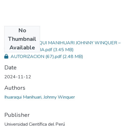
No
Files
Thumbnail
IHUARAQUI MANIHUARI JOHNNY WINQUER –
Primary
Available
TESIS - SICOLOGIA.pdf
(3.45 MB)
AUTORIZACION (67).pdf
(2.48 MB)
Date
2024-11-12
Authors
Ihuaraqui Manihuari, Johnny Winquer
Publisher
Universidad Científica del Perú