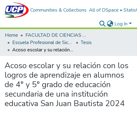
Communities & Collections
All of DSpace
Statis
Log In
Home
FACULTAD DE CIENCIAS DE LA SALUD
Escuela Profesional de Sicología
Tesis
Acoso escolar y su relación con los logros de aprendizaje en alumnos de 4° y 5° grado de educación secundaria de una institución educativa San Juan Bautista 2024
Acoso escolar y su relación con los
logros de aprendizaje en alumnos
de 4° y 5° grado de educación
secundaria de una institución
educativa San Juan Bautista 2024