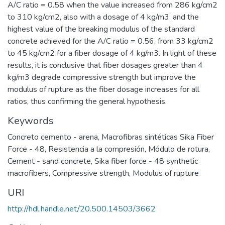
A/C ratio = 0.58 when the value increased from 286 kg/cm2
to 310 kg/cm2, also with a dosage of 4 kg/m3; and the
highest value of the breaking modulus of the standard
concrete achieved for the A/C ratio = 0.56, from 33 kg/cm2
to 45 kg/cm2 for a fiber dosage of 4 kg/m3. In light of these
results, it is conclusive that fiber dosages greater than 4
kg/m3 degrade compressive strength but improve the
modulus of rupture as the fiber dosage increases for all
ratios, thus confirming the general hypothesis.
Keywords
Concreto cemento - arena
,
Macrofibras sintéticas Sika Fiber
Force - 48
,
Resistencia a la compresión
,
Módulo de rotura
,
Cement - sand concrete
,
Sika fiber force - 48 synthetic
macrofibers
,
Compressive strength
,
Modulus of rupture
URI
http://hdl.handle.net/20.500.14503/3662