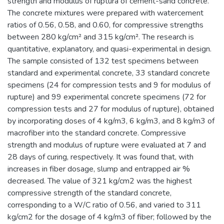
strength and modulus of ruptura of cement-sand concrete.
The concrete mixtures were prepared with watercement
ratios of 0.56, 0.58, and 0.60, for compressive strengths
between 280 kg/cm² and 315 kg/cm². The research is
quantitative, explanatory, and quasi-experimental in design.
The sample consisted of 132 test specimens between
standard and experimental concrete, 33 standard concrete
specimens (24 for compression tests and 9 for modulus of
rupture) and 99 experimental concrete specimens (72 for
compression tests and 27 for modulus of rupture), obtained
by incorporating doses of 4 kg/m3, 6 kg/m3, and 8 kg/m3 of
macrofiber into the standard concrete. Compressive
strength and modulus of rupture were evaluated at 7 and
28 days of curing, respectively. It was found that, with
increases in fiber dosage, slump and entrapped air %
decreased. The value of 321 kg/cm2 was the highest
compressive strength of the standard concrete,
corresponding to a W/C ratio of 0.56, and varied to 311
kg/cm2 for the dosage of 4 kg/m3 of fiber; followed by the