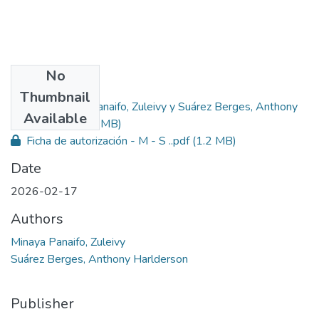
No
Files
Thumbnail
Minaya Panaifo, Zuleivy y Suárez Berges, Anthony
Primary
Available
Harlderson.pdf
(5 MB)
Ficha de autorización - M - S ..pdf
(1.2 MB)
Date
2026-02-17
Authors
Minaya Panaifo, Zuleivy
Suárez Berges, Anthony Harlderson
Publisher