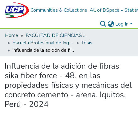
Communities & Collections
All of DSpace
Statis
Log In
Home
FACULTAD DE CIENCIAS E INGENIERÍA
Escuela Profesional de Ingeniería Civil
Tesis
Influencia de la adición de fibras sika fiber force - 48, en las propiedades físicas y mecánicas del concreto cemento - arena, Iquitos, Perú - 2024
Influencia de la adición de fibras
sika fiber force - 48, en las
propiedades físicas y mecánicas del
concreto cemento - arena, Iquitos,
Perú - 2024